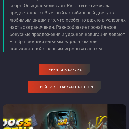
спорт. Официальный сайт Pin Up и его зеркала
предоставляют быстрый и стабильный доступ к
любимым видам игр, что особенно важно в условиях
частых ограничений. Разнообразие провайдеров,
бонусные предложения и удобная навигация делают
Pin Up привлекательным вариантом для
пользователей с разным игровым опытом.
ПЕРЕЙТИ В КАЗИНО
ПЕРЕЙТИ К СТАВКАМ НА СПОРТ