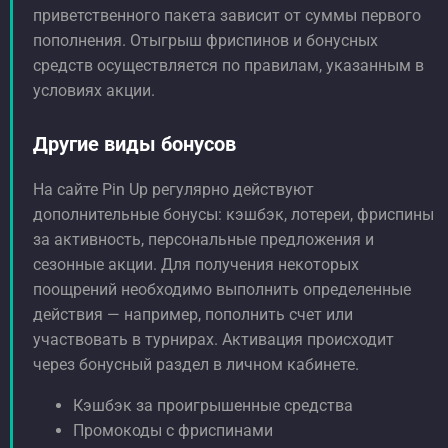
приветственного пакета зависит от суммы первого
пополнения. Отыгрыш фриспинов и бонусных
средств осуществляется по правилам, указанным в
условиях акции.
Другие виды бонусов
На сайте Pin Up регулярно действуют
дополнительные бонусы: кэшбэк, лотереи, фриспины
за активность, персональные предложения и
сезонные акции. Для получения некоторых
поощрений необходимо выполнить определенные
действия — например, пополнить счет или
участвовать в турнирах. Активация происходит
через бонусный раздел в личном кабинете.
Кэшбэк за проигрышенные средства
Промокоды с фриспинами