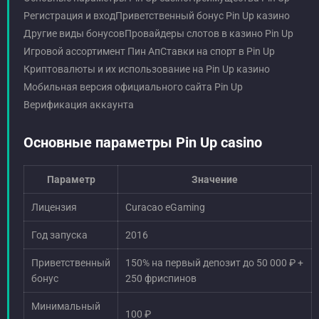
Регистрация и вход
Приветственный бонус Pin Up казино
Другие виды бонусов
Провайдеры слотов в казино Pin Up
Игровой ассортимент Пин Ап
Ставки на спорт в Pin Up
Криптовалюты и их использование на Pin Up казино
Мобильная версия официального сайта Pin Up
Верификация аккаунта
Основные параметры Pin Up casino
Параметр
Значение
Лицензия
Curacao eGaming
Год запуска
2016
Приветственный
150% на первый депозит до 50 000 ₽ +
бонус
250 фриспинов
Минимальный
100 ₽