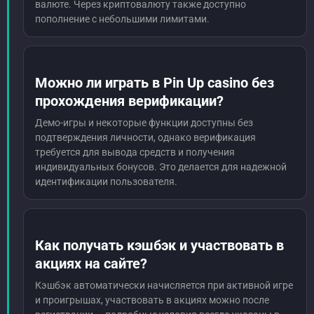
валюте. Через криптовалюту также доступно
пополнение с небольшими лимитами.
Можно ли играть в Pin Up casino без
прохождения верификации?
Демо-игры и некоторые функции доступны без
подтверждения личности, однако верификация
требуется для вывода средств и получения
индивидуальных бонусов. Это делается для надежной
идентификации пользователя.
Как получать кэшбэк и участвовать в
акциях на сайте?
Кэшбэк автоматически начисляется при активной игре
и проигрышах, участвовать в акциях можно после