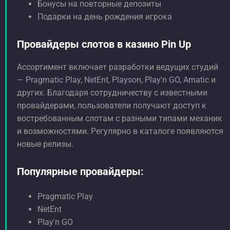
Бонусы на повторные депозиты
Подарки на день рождения игрока
Провайдеры слотов в казино Pin Up
Ассортимент включает разработки ведущих студий
— Pragmatic Play, NetEnt, Playson, Play'n GO, Amatic и
других. Благодаря сотрудничеству с известными
провайдерами, пользователи получают доступ к
востребованным слотам с разными типами механик
и возможностями. Регулярно в каталоге появляются
новые релизы.
Популярные провайдеры:
Pragmatic Play
NetEnt
Play'n GO