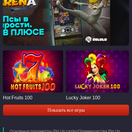
Hot Fruits 100
Lucky Joker 100
Показать все игры
Основные параметры Pin Up casino
Преимущества Pin Up